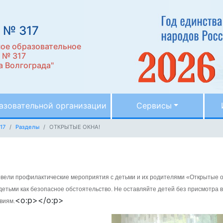
 № 317
ое образовательное
 № 317
 Волгограда"
азовательной организации
Сервисы
17
Разделы
ОТКРЫТЫЕ ОКНА!
вели профилактические мероприятия с детьми и их родителями «Открытые ок
тьми как безопасное обстоятельство. Не оставляйте детей без присмотра в 
<o:p></o:p>
виям.